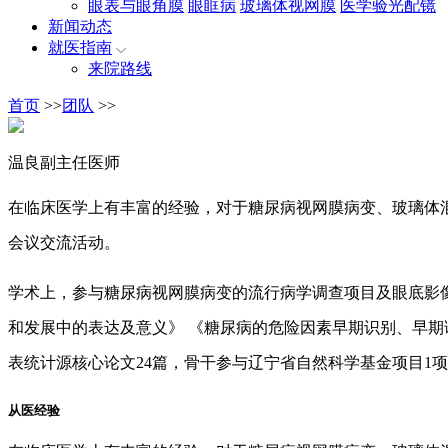
眼表与眼角膜
眼眶病
玻璃体视网膜
医学验光配镜
新闻动态
就医指南
来院路线
首页
>>
团队
>>
温良
副主任医师
在临床医学上有丰富的经验，对于糖尿病视网膜病变、玻璃体
会议交流活动。
学术上，参与糖尿病视网膜病变的流行病学调查项目及眼底影
和发展中的表达及意义》 《糖尿病的危险因素早期识别、早
表统计源核心论文24篇，骨干参与辽宁省自然科学基金项目1
从医经验