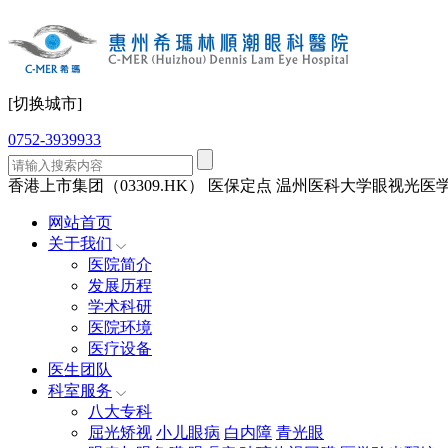
[切换城市]
0752-3939933
香港上市集团（03309.HK）
医保定点
温州医科大学眼视光医学
网站首页
关于我们
医院简介
发展历程
学术科研
医院环境
医疗设备
医生团队
科室服务
八大专科
屈光矫视
小儿眼病
白内障
青光眼